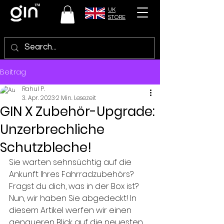
UK
STORE
Beitrag
Rahul P.
3. Apr. 2023
2 Min. Lesezeit
GIN X Zubehör-Upgrade:
Unzerbrechliche
Schutzbleche!
Sie warten sehnsüchtig auf die 
Ankunft Ihres Fahrradzubehörs? 
Fragst du dich, was in der Box ist? 
Nun, wir haben Sie abgedeckt! In 
diesem Artikel werfen wir einen 
genaueren Blick auf die neuesten 