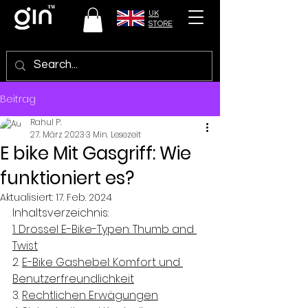
UK
STORE
Beitrag
Rahul P.
27. März 2023
3 Min. Lesezeit
E bike Mit Gasgriff: Wie
funktioniert es?
Aktualisiert:
17. Feb. 2024
Inhaltsverzeichnis:
1. 
Drossel E-Bike-Typen: Thumb and 
Twist
2. 
E-Bike Gashebel: Komfort und 
Benutzerfreundlichkeit
3. 
Rechtlichen Erwägungen