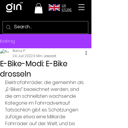
UK
STORE
Beitrag
Rahul P.
24. Juli 2022
3 Min. Lesezeit
E-Bike-Modi: E-Bike
drosseln
Elektrofahrräder, die gemeinhin als 
„E-Bikes“ bezeichnet werden, sind 
die am schnellsten wachsende 
Kategorie im Fahrradverkauf. 
Tatsächlich gibt es Schätzungen 
zufolge etwa eine Milliarde 
Fahrräder auf der Welt, und bis 