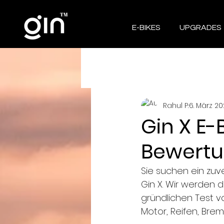
E-BIKES
UPGRADES
All Posts
Rahul P.
6. März 20
Gin X E-
Bewertu
Sie suchen ein zuve
Gin X. Wir werden d
gründlichen Test vo
Motor, Reifen, Br