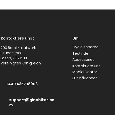
Zukunft der
Waru
Elektrofahrräder im Jahr
güns
2024
kauf
Kontaktiere uns :
Um:
Cycle scheme
200 Brook-Laufwerk
Grüner Park
Test ride
Lesen, RG2 6UB
Accessories
Vereinigtes Königreich
Kontaktiere uns
Media Center
Für Influencer
+44 74357 18906
support@ginebikes.co
m