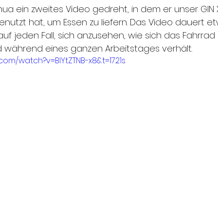
a ein zweites Video gedreht, in dem er unser GIN X
nutzt hat, um Essen zu liefern. Das Video dauert et
auf jeden Fall, sich anzusehen, wie sich das Fahrrad 
 während eines ganzen Arbeitstages verhält.
.com/watch?v=BIYtZTNB-x8&t=1721s