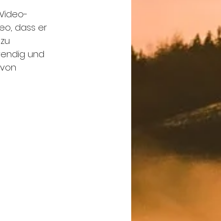
 Video-
eo, dass er 
zu 
wendig und 
 von 