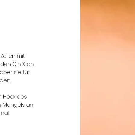
Zellen mit 
den Gin X an. 
aber sie tut 
den.
m Heck des 
es Mangels an 
mal 