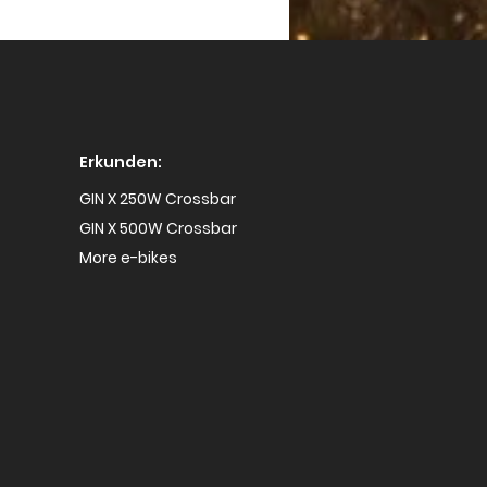
m sollten Sie kein
tiges Elektrofahrrad
en?
Erkunden:
GIN X 250W Crossbar
GIN X 500W Crossbar
More e-bikes