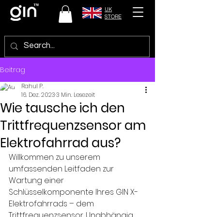
UK
STORE
Beitrag
Rahul P.
16. Dez. 2023
3 Min. Lesezeit
Wie tausche ich den
Trittfrequenzsensor am
Elektrofahrrad aus?
Willkommen zu unserem 
umfassenden Leitfaden zur 
Wartung einer 
Schlüsselkomponente Ihres GIN X-
Elektrofahrrads – dem 
Trittfrequenzsensor. Unabhängig 