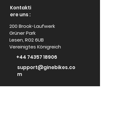
Kontakti
ere uns :
200 Brook-Laufwerk
Grüner Park
Lesen, RG2 6UB
Vereinigtes Königreich
+44 74357 18906
support@ginebikes.co
m
Um:
Cycle scheme
Test ride
Accessories
Kontaktiere
uns
Media Center