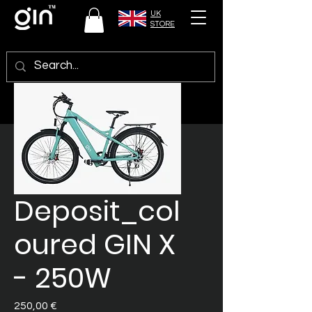
UK
STORE
Deposit_col
oured GIN X
- 250W
Preis
250,00 €