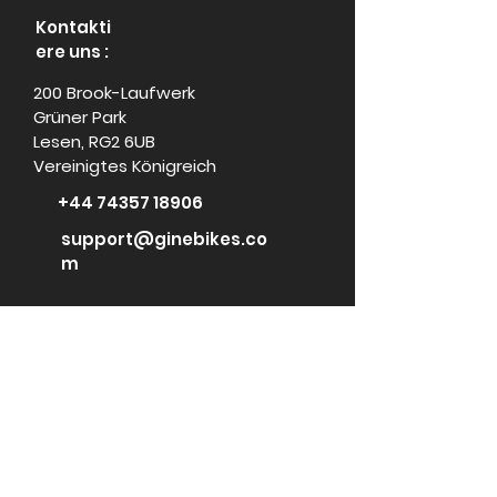
Kontakti
ere uns :
200 Brook-Laufwerk
Grüner Park
Lesen, RG2 6UB
Vereinigtes Königreich
+44 74357 18906
support@ginebikes.co
m
Um:
Cycle scheme
Test ride
Accessories
Kontaktiere
uns
Media Center