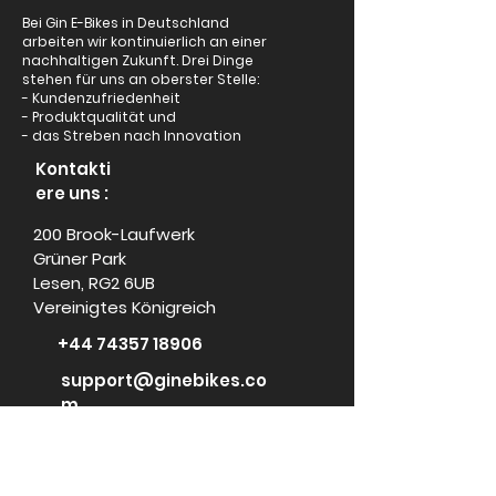
Bei Gin E-Bikes in Deutschland
arbeiten wir kontinuierlich an einer
nachhaltigen Zukunft. Drei Dinge
stehen für uns an oberster Stelle:
- Kundenzufriedenheit
- Produktqualität und
- das Streben nach Innovation
Kontakti
ere uns :
200 Brook-Laufwerk
Grüner Park
Lesen, RG2 6UB
Vereinigtes Königreich
+44 74357 18906
support@ginebikes.co
m
Um:
Cycle scheme