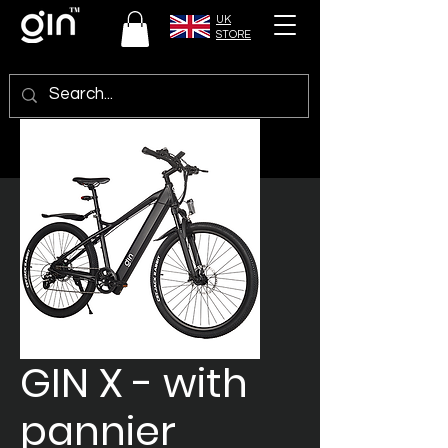
UK
STORE
GIN X - with
pannier