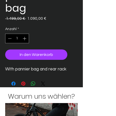
bag
Standardpreis
Sale-
 1.499,00 € 
1.090,00 €
Preis
Anzahl
*
In den Warenkorb
With pannier bag and rear rack
Warum uns wählen?